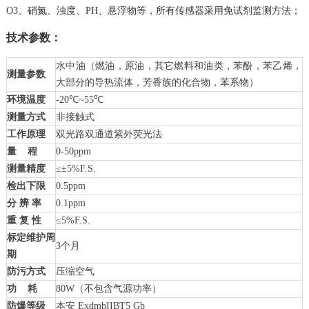
O3、硝氮、浊度、PH、悬浮物等，所有传感器采用免试剂监测方法；
技术参数：
水中油（燃油，原油，其它燃料和油类，苯酚，苯乙烯，
测量参数
大部分的导热流体，芳香族的化合物，苯系物）
环境温度
-20℃~55℃
测量方式
非接触式
工作原理
双光路双通道紫外荧光法
量
程
0-50ppm
测量精度
≤±5%F.S.
检出下限
0.5ppm
分
辨
率
0.1ppm
重
复
性
≤5%F.S.
标定维护周
3个月
期
防污方式
压缩空气
功
耗
80W（不包含气源功率）
防爆等级
本安 ExdmbIIBT5 Gb