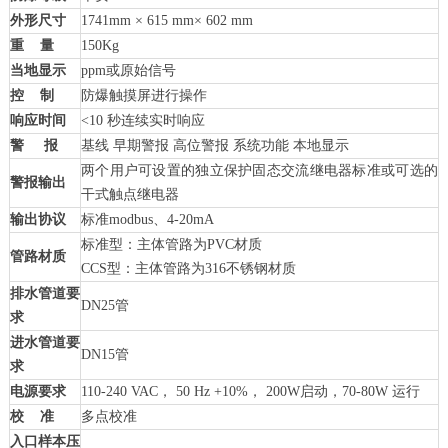
外形尺寸
1741mm × 615 mm× 602 mm
重
量
150Kg
当地显示
ppm或原始信号
控
制
防爆触摸屏进行操作
响应时间
<10 秒连续实时响应
警
报
基线 早期警报 高位警报 系统功能 本地显示
两个用户可设置的独立保护固态交流继电器标准或可选的
警报输出
干式触点继电器
输出协议
标准modbus、4-20mA
标准型：主体管路为PVC材质
管路材质
CCS型：主体管路为316不锈钢材质
排水管道要
DN25管
求
进水管道要
DN15管
求
电源要求
110-240 VAC， 50 Hz +10%， 200W启动，70-80W 运行
校
准
多点校准
入口样本压