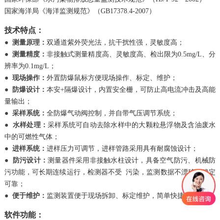
国家海洋局《海洋监测规范》（GB17378.4-2007）
技术特点：
●
测量原理：
双通道紫外荧光法，抗干扰性强，灵敏度高；
●
测量精度：
非接触式测量精度高、灵敏度高、检出限为0.5mg/L、分
辨率为0.1mg/L；
●
现场操作：
外置防爆鼠标方便现场操作、标定、维护；
●
防爆设计：
本安+隔爆设计，内置安全栅，可防止高电流冲击及高能
量输出；
●
采样系统：
全防爆气动阀控制，并自带气压调节系统；
●
水样处理：
采样系统可自动去除水样中的大颗粒悬浮物及含油废水
中的可燃性气体；
●
进样系统：
进样压力可调节，进样管路采用具有耐腐蚀设计；
●
防污设计：
测量器件采用非接触水柱设计，具备空气防污、机械防
污功能，可长期连续运行，检测器不受 污染，监测数据不漂移，稳定
可靠；
●
便于维护：
监测装置便于现场拆卸、标定维护，简单快捷；
软件功能：