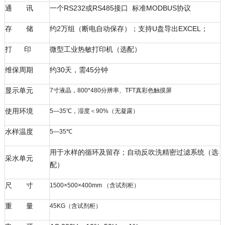
通 讯
一个RS232或RS485接口 标准MODBUS协议
存 储
约2万组（断电自动保存）；支持U盘导出EXCEL；
打 印
微型工业热敏打印机（选配）
维保周期
约30天，需45分钟
显示单元
7寸液晶，800*480分辨率、TFT真彩色触摸屏
使用环境
5—35℃，湿度＜90%（无凝露）
水样温度
5—35℃
用于水样的循环及留存；自动反吹洗精密过滤系统（选
采水单元
配）
尺 寸
1500×500×400mm （含试剂柜）
重 量
45KG（含试剂柜）