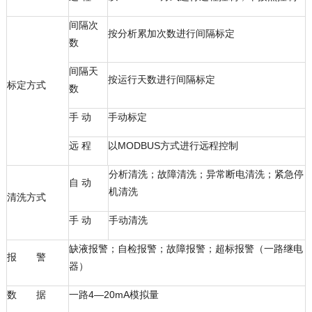
间隔次
按分析累加次数进行间隔标定
数
间隔天
按运行天数进行间隔标定
标定方式
数
手 动
手动标定
远 程
以MODBUS方式进行远程控制
分析清洗；故障清洗；异常断电清洗；紧急停
自 动
机清洗
清洗方式
手 动
手动清洗
缺液报警；自检报警；故障报警；超标报警（一路继电
报 警
器）
数 据
一路4—20mA模拟量