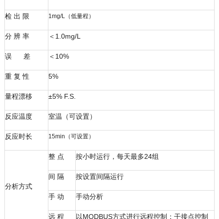
检 出 限
1mg/L（低量程）
分 辨 率
＜1.0mg/L
误 差
＜10%
重 复 性
5%
量程漂移
±5% F.S.
反应温度
室温（可设置）
反应时长
15min（可设置）
整 点
按小时运行，每天最多24组
间 隔
按设置间隔运行
分析方式
手 动
手动分析
远 程
以MODBUS方式进行远程控制；干接点控制