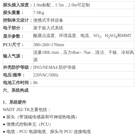
探头插入深度：
1.0m标配，1.5m，2.0m可定制
探头重量：
7.0Kg
控制单元设计：
便携式手持设备
电子部分：
基于嵌入式系统
酸露点温度、环境温度、电流、SO
、H
SO
和MMT
显示参数：
3
2
4
PCU尺寸：
380×260×170mm
流量180L/min，压力4bar~ 7bar，清洁、干燥、冷却风
输入气源：
源
外壳防护等级：
IP65/NEMA4 防护等级
电压/频率：
220VAC/50Hz
电池工作时间：
8h
六、系统构成
1、系统硬件
WADT 202-TK主要包括：
● 探头（带顶端传感器和可伸缩热电偶）
● 便携式控制单元（PCU）
● 电缆：PCU 电源电缆、探头与 PCU 连接电缆