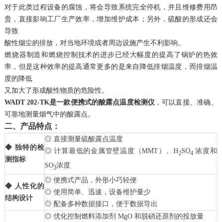
对于此类过程设备的腐蚀，将会导致系统完全停机，并且维修费用昂
贵，直接影响工厂生产效率，增加维护成本；另外，硫酸的形成还会
导致
酸性烟尘的排放，对当地环境或者周边设施产生不利影响。
燃烧器制造和燃烧控制技术的进步已经大幅度的提高了锅炉的热效
率，但是这种效率的提高通常更多的是来自降低排烟温度，而排烟温
度的降低
又加大了形成酸性物质的危险性。
WADT 202-TK是一款便携式的酸露点温度检测仪
，可以直接、准确、
可靠地测量烟气中的酸露点。
二、产品特点：
◎ 直接测量硫酸露点温度
◆ 独特的检
◎ 计算最低的金属管壁温度（MMT）、H
SO
浓度和
2
4
测指标
SO
浓度
3
◎ 便携式产品，外形小巧轻便
◆ 人性化的
◎ 使用简单、迅速，设备维护量少
结构设计
◎ 配备多种数据接口，便于数据导出
◎ 优化控制燃料添加剂 MgO 和脱硝还原剂的投放量