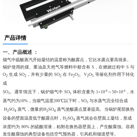
产品详情
一、产品概述 ：
烟气中硫酸蒸汽开始凝结的温度称为酸露点，它比水露点要高很多。
锅炉使用的煤、重油及天然气等燃料中都含有 S，在燃烧过程中 S 与
O
生成 SO
，并有少量的 SO
在 Fe
O
、V
O
等催化剂作用下转化
2
2
2
2
3
2
5
成
-6
-6
SO
。通常情况下，锅炉烟气中 SO
体积含量为 1×10
～50×10
，水
3
3
蒸气约为10%，当烟气温度200℃以下时，SO
与水蒸气完全结合成
3
H
SO
蒸气，微量的H
SO
蒸气使酸露点显著提高。当锅炉尾部换热
2
4
2
4
设备的壁面温度低于酸露点时，H
SO
蒸气就会在壁面上凝结，形成
2
4
浓度约为 80% 的硫酸溶液，粘附在换热器壁面上，产生酸腐蚀。容易
发生酸腐蚀的典型设备包括空气预热器，引风机和烟道壁等。