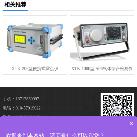
相关推荐
XTK-206型便携式露点仪
XTK-1000型 SF6气体综合检测仪
手机：13717850997
电话：010-57919022
微信：13717850997
×
地址：北京市亦庄经济技术开发区经海三路109
加微信 享优惠
欢迎来到本网站，请问有什么可以帮您？
号院15号楼502