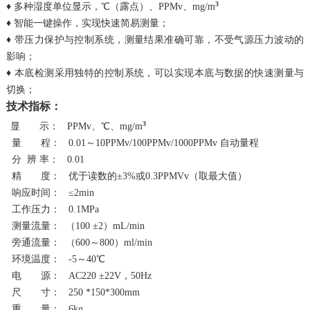
3
♦ 多种湿度单位显示，℃（露点）、PPMv、mg/m
♦ 智能一键操作，实现快速简易测量；
♦ 带压力保护与控制系统，测量结果准确可靠，不受气源压力波动的
影响；
♦ 本底检测采用独特的控制系统，可以实现本底与数据的快速测量与
切换；
技术指标：
3
显 示： PPMv、℃、mg/m
量 程： 0.01～10PPMv/100PPMv/1000PPMv 自动量程
分 辨 率： 0.01
精 度： 优于读数的±3%或0.3PPMVv（取最大值）
响应时间： ≤2min
工作压力： 0.1MPa
测量流量： （100 ±2）mL/min
旁通流量： （600～800）ml/min
环境温度： -5～40℃
电 源： AC220 ±22V，50Hz
尺 寸： 250 *150*300mm
重 量： 6kg