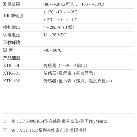
测量范围
-80～+20℃(可选： -100～+20℃)
± 1℃: -10～+40℃
Tdf 准确度
± 2℃: -60～+20℃
模拟输出
4～20mA（3 线）
供电电压
12～28 VDC
工作环境
温 度
-40∽60℃
产品选型
XTK-80L
传感器（4∽20mA输出）
XTK-801
传感器+显示表（露点显示）
XTK-802
传感器+显示表（露点、温度双显示）
上一篇 : DPT-900HQ-I型在线防爆露点仪-美国PhyMetrix
下一篇 : XDT-TKD系列在线露点仪-美国深特