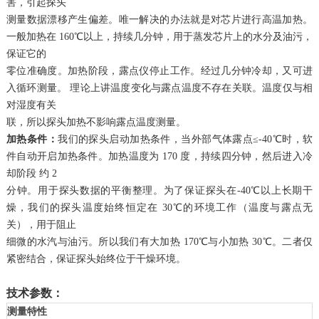
害，引起探头
测量数据漂移产生偏差。唯一解决的办法就是对芯片进行高温加热。
一般加热在 160℃以上，持续几分钟，用于蒸发芯片上的水分及油污，
保证它的
零位准确度。加热阶段，露点仪停止工作。经过几分钟冷却，又可进
入循环测量。 理论上讲温度变化与露点温度不存在关联。温度仅与相
对湿度有关
联，所以探头加热不影响露点温度测量。
加热条件：
我们的探头启动加热条件，当外部气体露点≤-40℃时，软
件自动开启加热条件。加热温度为 170 度，持续四分钟，然后进入冷
却阶段 约 2
分钟。用于探头数据的平衡整理。为了保证探头在-40℃以上长期干
燥，我们的探头温度始终恒定在 30℃的环境工作（温度与露点无
关），用于阻止
细微的水汽与油污。所以我们有大加热 170℃与小加热 30℃。二者仅
紧密结合，保证探头始终位于干燥环境。
技术参数：
测量特性